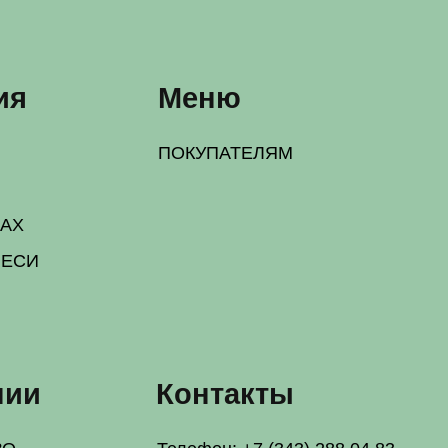
Контакты
Телефон:
+7 (343) 288 04 83
Tg:
@tolkipolza
WA:
+7 963 4470873
Почта:
hello@tolko-polza.ru
Заречный
на карте