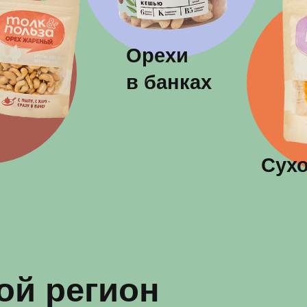
Орехи
в банках
Сухофрукт
 регион
т*