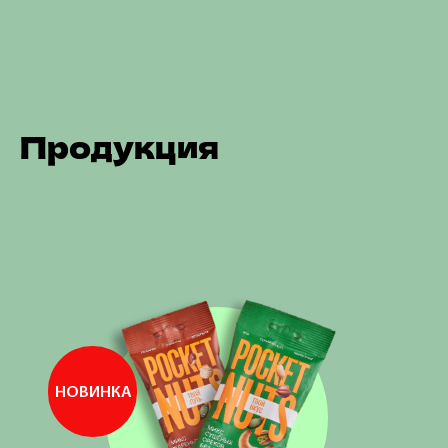
Продукция
НОВИНКА
Pocket Nuts